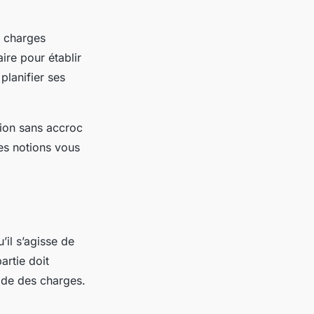
s charges
aire pour établir
planifier ses
tion sans accroc
es notions vous
’il s’agisse de
artie doit
ide des charges.