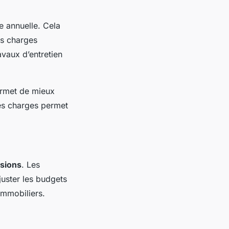
se annuelle. Cela
les charges
ravaux d’entretien
ermet de mieux
les charges permet
isions
. Les
juster les budgets
immobiliers.