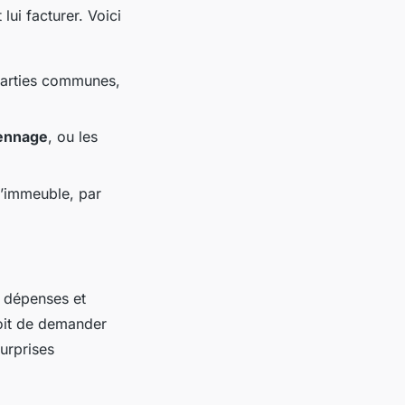
lui facturer. Voici
 parties communes,
ennage
, ou les
 l’immeuble, par
s dépenses et
droit de demander
urprises