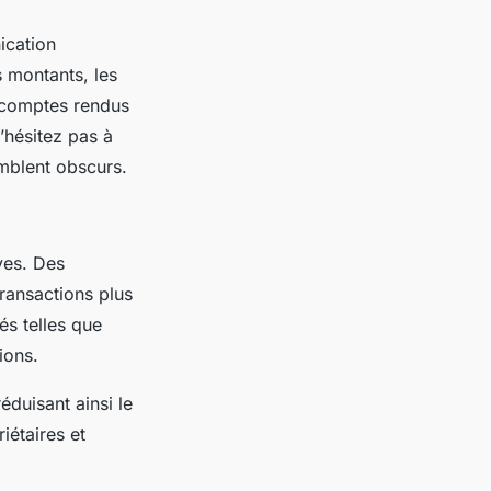
ication
s montants, les
s comptes rendus
’hésitez pas à
mblent obscurs.
ves. Des
transactions plus
és telles que
ions.
éduisant ainsi le
iétaires et