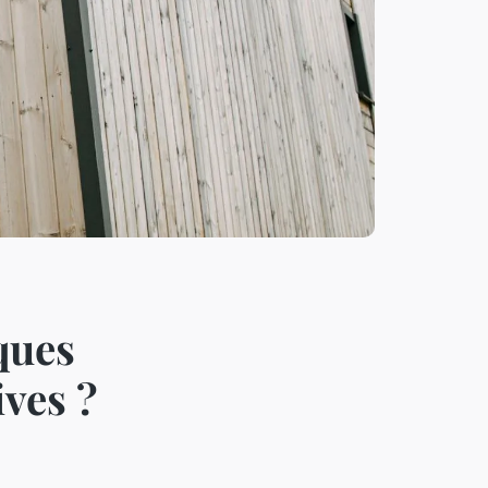
ques
ives ?