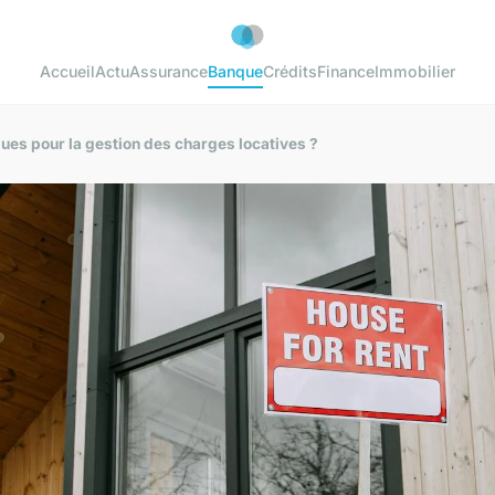
Accueil
Actu
Assurance
Banque
Crédits
Finance
Immobilier
ques pour la gestion des charges locatives ?