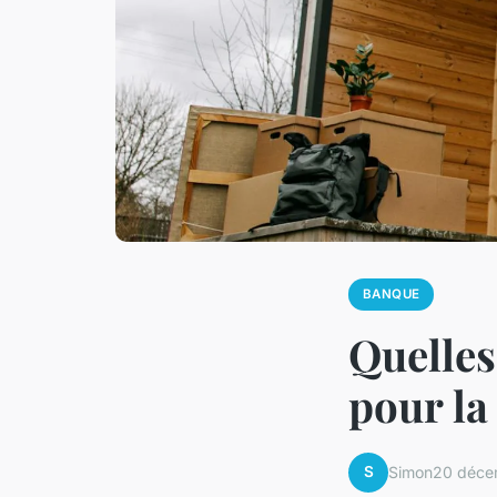
BANQUE
Quelles
pour la
S
Simon
20 déce