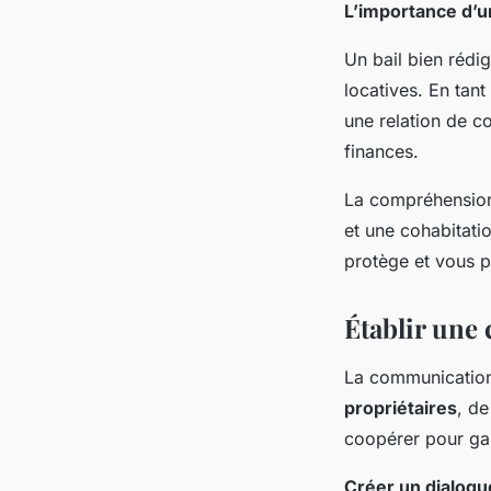
L’importance d’un 
Un bail bien rédi
locatives. En tant
une relation de co
finances.
La compréhension 
et une cohabitati
protège et vous p
Établir une
La communication e
propriétaires
, d
coopérer pour gar
Créer un dialogu