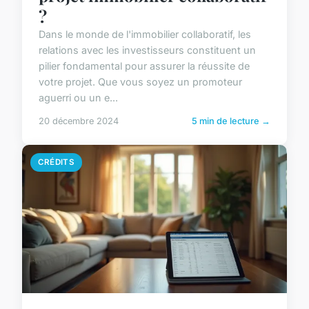
?
Dans le monde de l'immobilier collaboratif, les
relations avec les investisseurs constituent un
pilier fondamental pour assurer la réussite de
votre projet. Que vous soyez un promoteur
aguerri ou un e...
20 décembre 2024
5 min de lecture →
CRÉDITS